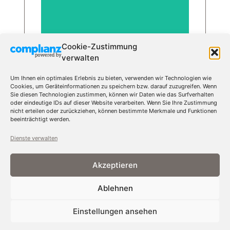
Cookie-Zustimmung
verwalten
Um Ihnen ein optimales Erlebnis zu bieten, verwenden wir Technologien wie
Cookies, um Geräteinformationen zu speichern bzw. darauf zuzugreifen. Wenn
Sie diesen Technologien zustimmen, können wir Daten wie das Surfverhalten
oder eindeutige IDs auf dieser Website verarbeiten. Wenn Sie Ihre Zustimmung
nicht erteilen oder zurückziehen, können bestimmte Merkmale und Funktionen
Christian Wirtz
beeinträchtigt werden.
Dienste verwalten
Geschäftsführer & Gutachter
21 Jahre Vertriebserfahrung
Akzeptieren
0421 98980430
c.wirtz@magellan-realestate.com
Ablehnen
„Gute
Christian Wirtz,
Einstellungen ansehen
Geschäfte
Geschäftsführer &