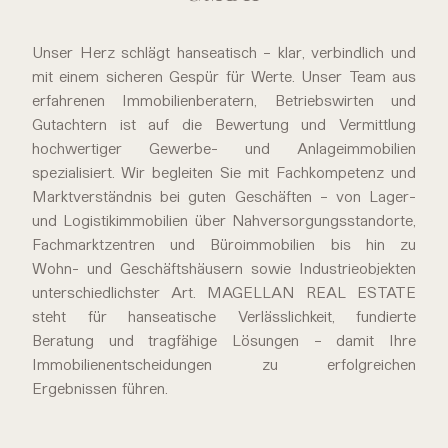
IMMOBILIENBERATER
IMMOBILIENBERATER
IMMOBILIENBERATER
IMMOBILIENBERATER
IMMOBILIENBERATER
IMMOBILIENBERATER
IMMOBILIENBERATER
IMMOBILIENBERATER
IMMOBILIENBERATER
IMMOBILIENBERATER
IMMOBILIENBERATER
IMMOBILIENBERATER
Unser Herz schlägt hanseatisch – klar, verbindlich und
mit einem sicheren Gespür für Werte. Unser Team aus
erfahrenen Immobilienberatern, Betriebswirten und
Gutachtern ist auf die Bewertung und Vermittlung
hochwertiger Gewerbe- und Anlageimmobilien
spezialisiert. Wir begleiten Sie mit Fachkompetenz und
Marktverständnis bei guten Geschäften – von Lager-
und Logistikimmobilien über Nahversorgungsstandorte,
Fachmarktzentren und Büroimmobilien bis hin zu
Wohn- und Geschäftshäusern sowie Industrieobjekten
unterschiedlichster Art. MAGELLAN REAL ESTATE
steht für hanseatische Verlässlichkeit, fundierte
Beratung und tragfähige Lösungen – damit Ihre
Immobilienentscheidungen zu erfolgreichen
Ergebnissen führen.